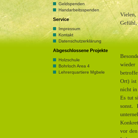
Geldspenden
Handarbeitsspenden
Vielen,
Service
Gefühl,
Impressum
Kontakt
Datenschutzerklärung
Abgeschlossene Projekte
Besonde
Holzschule
wieder 
Bohrloch Area 4
betroff
Lehrerquartiere Mgbele
Ort) is
nicht i
Es tut 
sonst.
untern
Konkret
vor den