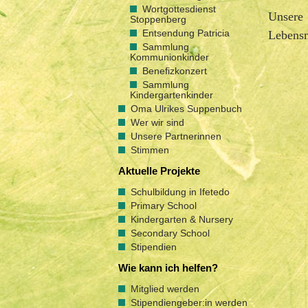
Wortgottesdienst
Unsere 
Stoppenberg
Entsendung Patricia
Lebensm
Sammlung
Kommunionkinder
Benefizkonzert
Sammlung
Kindergartenkinder
Oma Ulrikes Suppenbuch
Wer wir sind
Unsere Partnerinnen
Stimmen
Aktuelle Projekte
Schulbildung in Ifetedo
Primary School
Kindergarten & Nursery
Secondary School
Stipendien
Wie kann ich helfen?
Mitglied werden
Stipendiengeber:in werden