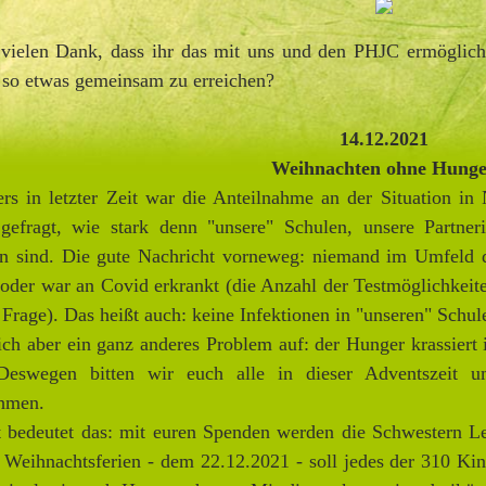
 vielen Dank, dass ihr das mit uns und den PHJC ermöglicht
 so etwas gemeinsam zu erreichen?
14.12.2021
Weihnachten ohne Hunge
rs in letzter Zeit war die Anteilnahme an der Situation i
gefragt, wie stark denn "unsere" Schulen, unsere Partner
en sind. Die gute Nachricht vorneweg: niemand im Umfeld 
t oder war an Covid erkrankt (die Anzahl der Testmöglichkeite
n Frage). Das heißt auch: keine Infektionen in "unseren" Schul
sich aber ein ganz anderes Problem auf: der Hunger krassiert 
 Deswegen bitten wir euch alle in dieser Adventszeit 
ehmen.
 bedeutet das: mit euren Spenden werden die Schwestern Le
 Weihnachtsferien - dem 22.12.2021 - soll jedes der 310 Ki