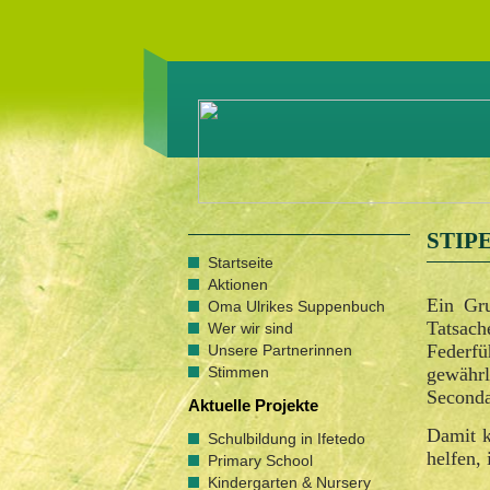
STIP
Startseite
Aktionen
Ein Gru
Oma Ulrikes Suppenbuch
Tatsac
Wer wir sind
Federf
Unsere Partnerinnen
gewährl
Stimmen
Seconda
Aktuelle Projekte
Damit k
Schulbildung in Ifetedo
helfen,
Primary School
Kindergarten & Nursery