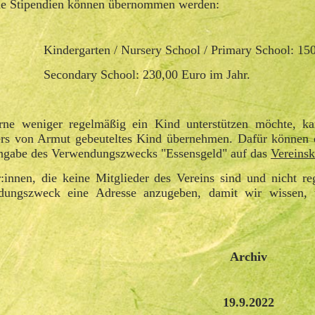
de Stipendien können übernommen werden:
Kindergarten / Nursery School / Primary School: 15
Secondary School: 230,00 Euro im Jahr.
rne weniger regelmäßig ein Kind unterstützen möchte, k
rs von Armut gebeuteltes Kind übernehmen. Dafür können 
ngabe des Verwendungszwecks "Essensgeld" auf das
Vereins
:innen, die keine Mitglieder des Vereins sind und nicht re
dungszweck eine Adresse anzugeben, damit wir wissen, 
Archiv
19.9.2022