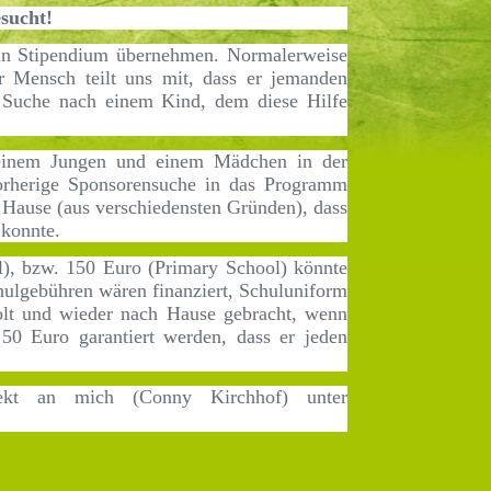
sucht!
ein Stipendium übernehmen. Normalerweise
r Mensch teilt uns mit, dass er jemanden
e Suche nach einem Kind, dem diese Hilfe
 einem Jungen und einem Mädchen in der
orherige Sponsorensuche in das Programm
 Hause (aus verschiedensten Gründen), dass
n konnte.
l), bzw. 150 Euro (Primary School) könnte
hulgebühren wären finanziert, Schuluniform
lt und wieder nach Hause gebracht, wenn
 50 Euro garantiert werden, dass er jeden
rekt an mich (Conny Kirchhof) unter