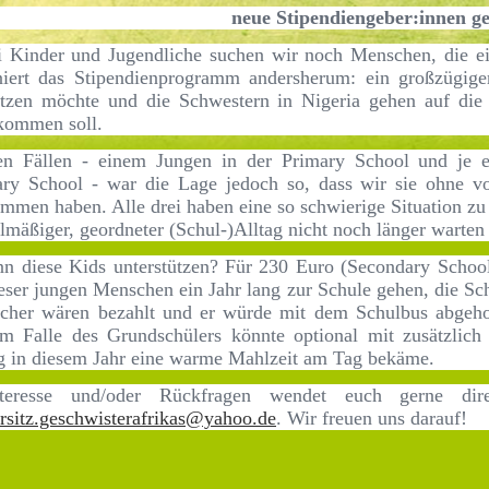
neue Stipendiengeber:innen ge
i Kinder und Jugendliche suchen wir noch Menschen, die 
niert das Stipendienprogramm andersherum: ein großzügige
ützen möchte und die Schwestern in Nigeria gehen auf di
kommen soll.
sen Fällen - einem Jungen in der Primary School und je
ry School - war die Lage jedoch so, dass wir sie ohne v
mmen haben. Alle drei haben eine so schwierige Situation zu
elmäßiger, geordneter (Schul-)Alltag nicht noch länger warte
n diese Kids unterstützen? Für 230 Euro (Secondary Schoo
ieser jungen Menschen ein Jahr lang zur Schule gehen, die Sc
cher wären bezahlt und er würde mit dem Schulbus abgeho
Im Falle des Grundschülers könnte optional mit zusätzlich
g in diesem Jahr eine warme Mahlzeit am Tag bekäme.
teresse und/oder Rückfragen wendet euch gerne di
orsitz.geschwisterafrikas@yahoo.de
. Wir freuen uns darauf!