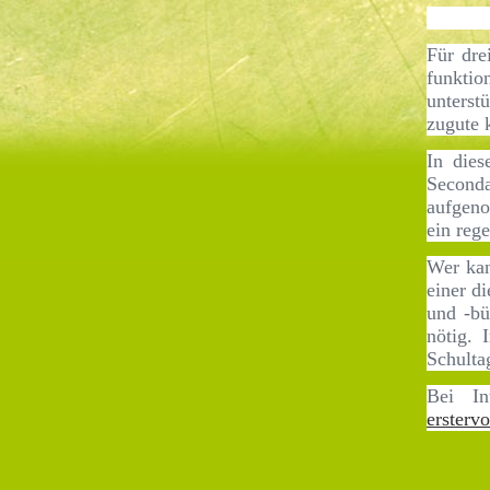
Für dre
funktio
unterst
zugute 
In die
Seconda
aufgeno
ein reg
Wer kan
einer d
und -bü
nötig. 
Schulta
Bei In
ersterv