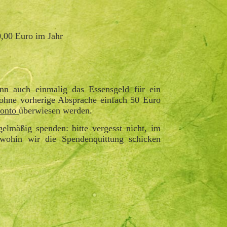
0,00 Euro im Jahr
ann auch einmalig das
Essensgeld
für ein
ohne vorherige Absprache einfach 50 Euro
konto
überwiesen werden.
gelmäßig spenden: bitte vergesst nicht, im
wohin wir die Spendenquittung schicken