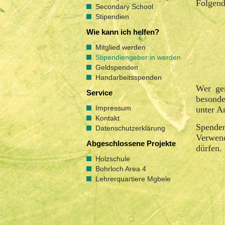
Folgen
Secondary School
Stipendien
Wie kann ich helfen?
Mitglied werden
Stipendiengeber:in werden
Geldspenden
Handarbeitsspenden
Wer ge
Service
besonde
Impressum
unter A
Kontakt
Spender
Datenschutzerklärung
Verwen
Abgeschlossene Projekte
dürfen.
Holzschule
Bohrloch Area 4
Lehrerquartiere Mgbele